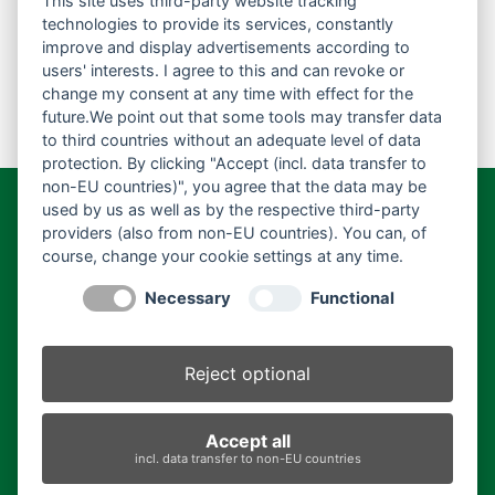
This site uses third-party website tracking
technologies to provide its services, constantly
improve and display advertisements according to
users' interests. I agree to this and can revoke or
change my consent at any time with effect for the
future.We point out that some tools may transfer data
to third countries without an adequate level of data
protection. By clicking "Accept (incl. data transfer to
non-EU countries)", you agree that the data may be
used by us as well as by the respective third-party
Schweiger & Holzner Pferdefutter GmbH
providers (also from non-EU countries). You can, of
Geschäftsführer:
Gerhard Schweiger
course, change your cookie settings at any time.
Herstellerkennnummer:
DE-BY-1-00342
Necessary
Functional
Sägmühle 2c, 84570 Polling
Telefon:
+49 8631 18 44 673
Reject optional
E-Mail:
info@schweiger-holzner-pferdefutter.de
Accept all
incl. data transfer to non-EU countries
Impressum
|
Datenschutz
|
AGB