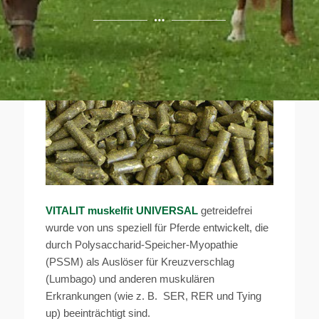
VITALIT muskelfit UNIVERSAL
getreidefrei
wurde von uns speziell für Pferde entwickelt, die
durch Polysaccharid-Speicher-Myopathie
(PSSM) als Auslöser für Kreuzverschlag
(Lumbago) und anderen muskulären
Erkrankungen (wie z. B. SER, RER und Tying
up) beeinträchtigt sind.