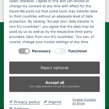
users' interests. I agree to this and can revoke or
change my consent at any time with effect for the
future.We point out that some tools may transfer data
to third countries without an adequate level of data
protection. By clicking "Accept (incl. data transfer to
non-EU countries)", you agree that the data may be
used by us as well as by the respective third-party
Schweiger & Holzner Pferdefutter GmbH
providers (also from non-EU countries). You can, of
Geschäftsführer:
Gerhard Schweiger
course, change your cookie settings at any time.
Herstellerkennnummer:
DE-BY-1-00342
Necessary
Functional
Sägmühle 2c, 84570 Polling
Telefon:
+49 8631 18 44 673
Reject optional
E-Mail:
info@schweiger-holzner-pferdefutter.de
Accept all
incl. data transfer to non-EU countries
Impressum
|
Datenschutz
|
AGB
Cookie Consent
Privacy policy
Imprint
by Prive
Settings